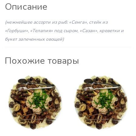
Описание
(нежнейшее ассорти из рыб: «Семга», стейк из
«Горбуши», «Телапия» под сыром, «Сазан», креветки и
букет запеченных овощей)
Похожие товары